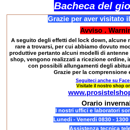
Bacheca del gi
Grazie per aver visitato i
Avviso . Warni
A seguito degli effetti del lock down, alcune
rare a trovarsi, per cui abbiamo dovuto mod
produttive pertanto alcuni modelli di antenne
shop, vengono realizzati a ricezione ordine, i
con possibili allungamenti degli abitua
Grazie per la comprensione 
Seguiteci anche su Fac
Visitate il nostro shop on
www.prosistelsho
Orario inverna
I nostri uffici e laboratori so
Lunedi - Venerdi 0830 - 130
Assistenza tecnica tel