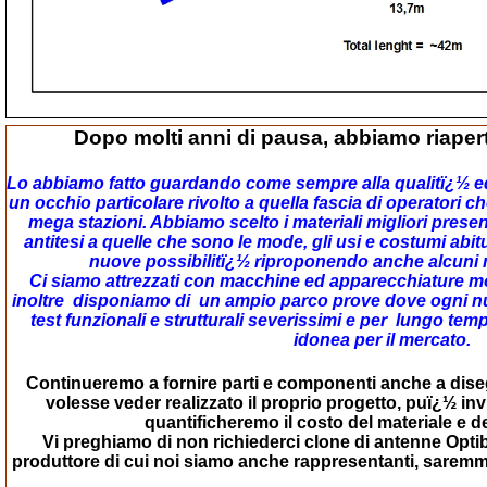
Dopo molti anni di pausa, abbiamo riapert
Lo abbiamo fatto guardando come sempre alla qualitï¿½ ed 
un occhio particolare rivolto a quella fascia di operatori ch
mega stazioni. Abbiamo scelto i materiali migliori present
antitesi a quelle che sono le mode, gli usi e costumi abi
nuove possibilitï¿½ riproponendo anche alcuni mo
Ci siamo attrezzati con macchine ed apparecchiature m
inoltre disponiamo di un ampio parco prove dove ogni n
test funzionali e strutturali severissimi e per lungo te
idonea per il mercato.
Continueremo a fornire parti e componenti anche a diseg
volesse veder realizzato il proprio progetto, puï¿½ invia
quantificheremo il costo del materiale e d
Vi preghiamo di non richiederci clone di antenne Optib
produttore di cui noi siamo anche rappresentanti, saremmo c