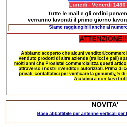
Lunedi - Venerdi 1430 
Tutte le mail e gli ordini perven
verranno lavorati il primo giorno lavor
Siamo raggiungibili anche al numer
ATTENZIONE!!
Abbiamo scoperto che alcuni venditori/commercia
venduto prodotti di altre aziende (tralicci e pali) s
molti anni che Prosistel commercializza questi articoli
attraverso i nostri rivenditori autorizzati. Prima d
privati, contattateci per verificare la genuinitï¿½ d
Aiutateci a non farvi truff
NOVITA'
Base abbattibile per antenne verticali pe